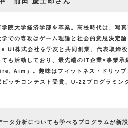
卒 前田 慶士郎さん
西学院大学経済学部を卒業。高校時代は、写真
学での専攻はゲーム理論と社会的意思決定論。
dge UI株式会社を学友と共同創業、代表取
ても活動しており、最先端のIT企業×事業承
 Fire, Aim」。趣味はフィットネス・ドリ
家ピッチコンテスト受賞、U-22プログラミ
データ分析についても学べるプログラムが新