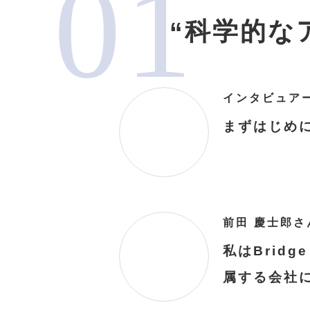
“科学的な
まずはじめ
私は
Bridg
に属する会