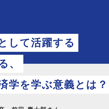
として活躍する
る、
済学を学ぶ意義とは？